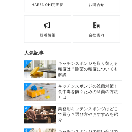
HARENOHI定期便
お問合せ
新着情報
会社案内
人気記事
1
キッチンスポンジを取り替える
頻度は？除菌の頻度についても
解説
2
キッチンスポンジの雑菌対策！
食中毒を防ぐための除菌の方法
とは
3
業務用キッチンスポンジはどこ
で買う？選び方やおすすめを紹
介
4
キッチンスポンジの使い分けで