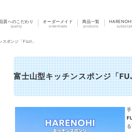
品質へのこだわり
オーダーメイド
商品一覧
HARENO
quality
ordermade
products
subscrip
スポンジ「FUJI」
富士山型キッチンスポンジ「FUJ
手
F
る