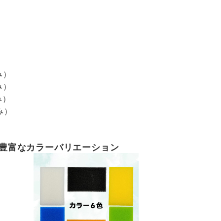
み）
み）
み）
み）
豊富なカラーバリエーション