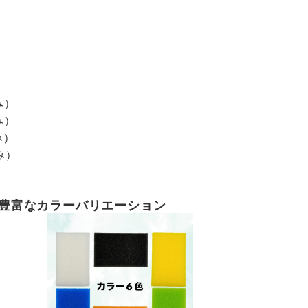
み）
み）
み）
み）
豊富なカラーバリエーション