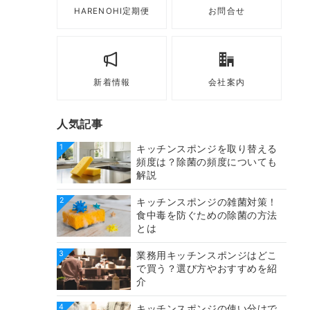
HARENOHI定期便
お問合せ
新着情報
会社案内
人気記事
1
キッチンスポンジを取り替える
頻度は？除菌の頻度についても
解説
2
キッチンスポンジの雑菌対策！
食中毒を防ぐための除菌の方法
とは
3
業務用キッチンスポンジはどこ
で買う？選び方やおすすめを紹
介
4
キッチンスポンジの使い分けで