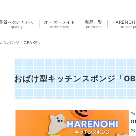
品質へのこだわり
オーダーメイド
商品一覧
HARENO
quality
ordermade
products
subscrip
スポンジ「OBAKE」
おばけ型キッチンスポンジ「OB
ち
O
お