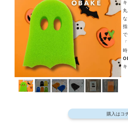
キ
丸
な
指
で
「
時
O
キ
購入はコ